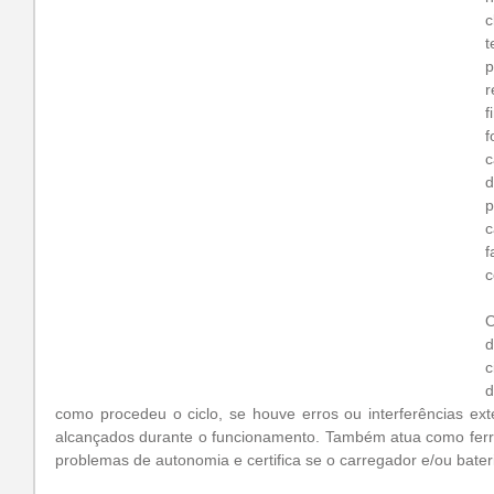
c
t
p
r
f
f
c
d
f
c
d
c
d
como procedeu o ciclo, se houve erros ou interferências exte
alcançados durante o funcionamento. Também atua como ferra
problemas de autonomia e certifica se o carregador e/ou bate