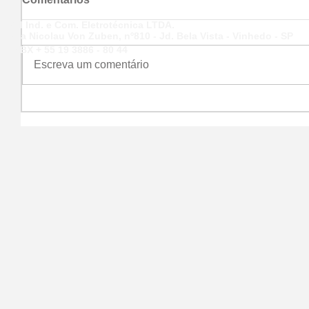
KM Ind. e Com. Eletrotécnica LTDA.
Rua Nicolau Von Zuben, nº810 - Jd. Bela Vista - Vinhedo - SP
PABX + 55 19 3886 - 80 44
Escreva um comentário