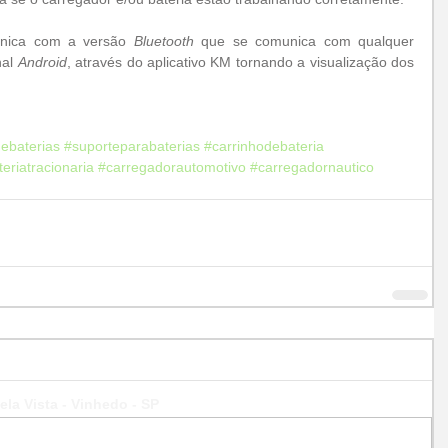
nica com a versão 
Bluetooth
 que se comunica com qualquer 
al 
Android
, através do aplicativo KM tornando a visualização dos 
ebaterias
#suporteparabaterias
#carrinhodebateria
eriatracionaria
#carregadorautomotivo
#carregadornautico
ela Vista - Vinhedo - SP