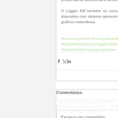
O 
Logger KM
 também se comu
dispositivo com sistema operacion
gráficos instantânea.
#kmcarregadores
#carregadoresd
#saladebaterias
#carregadordebat
#assistenciatecnicacarregadores
Comentários
KM Ind. e Com. Eletrotécnica LTDA.
Rua Nicolau Von Zuben, nº810 - Jd. B
PABX + 55 19 3886 - 80 44
Escreva um comentário