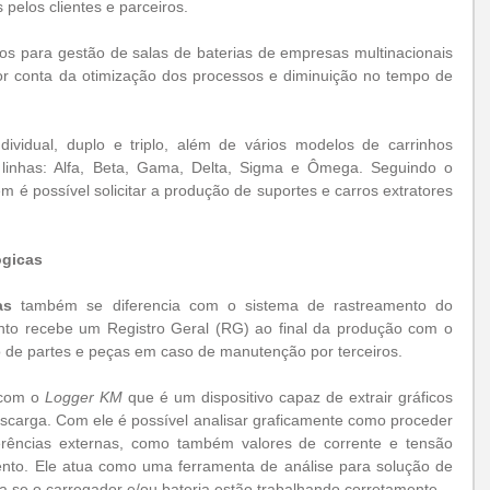
pelos clientes e parceiros.
dos para gestão de salas de baterias de empresas multinacionais 
 por conta da otimização dos processos e diminuição no tempo de 
ividual, duplo e triplo, além de vários modelos de carrinhos 
 linhas: Alfa, Beta, Gama, Delta, Sigma e Ômega. Seguindo o 
 é possível solicitar a produção de suportes e carros extratores 
ógicas
as
 também se diferencia com o sistema de rastreamento do 
to recebe um Registro Geral (RG) ao final da produção com o 
nto de partes e peças em caso de manutenção por terceiros.
com o 
Logger KM
 que é um dispositivo capaz de extrair gráficos 
escarga. Com ele é possível analisar graficamente como proceder 
ferências externas, como também valores de corrente e tensão 
nto. Ele atua como uma ferramenta de análise para solução de 
a se o carregador e/ou bateria estão trabalhando corretamente.