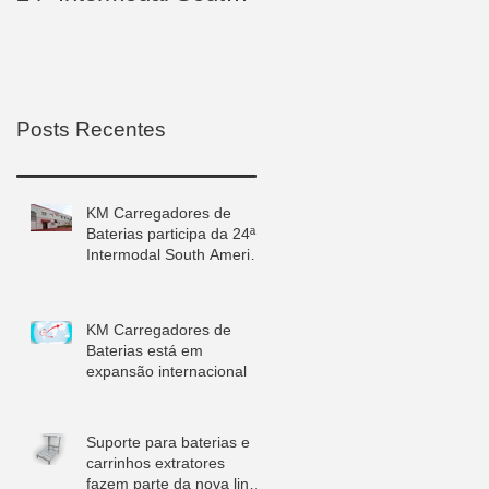
America com
internacional
lançamento de
produtos ino
Posts Recentes
KM Carregadores de
Baterias participa da 24ª
Intermodal South America
com lançamento de
produtos ino
KM Carregadores de
Baterias está em
expansão internacional
Suporte para baterias e
carrinhos extratores
fazem parte da nova linha