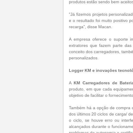
produtos estão sendo bem aceitos 
"Já fizemos projetos personaliza
e o resultado foi muito positivo
recarga”, disse Macan.
A empresa oferece o suporte ind
extratores que fazem parte das
conceito dos carregadores, também
personalizados.
Logger KM e inovações tecnol
A 
KM Carregadores de Bateri
produto, em que cada equipamen
objetivo de facilitar o fornecime
Também há a opção de compra 
dos últimos 20 ciclos de carga/ d
o ciclo, se houve erro ou inter
alcançados durante o funcioname
problemas de autonomia e certific