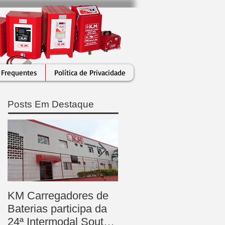
 Frequentes
Política de Privacidade
Posts Em Destaque
KM Carregadores de
KM Carregadores de
Baterias participa da
Baterias está em
24ª Intermodal South
expansão