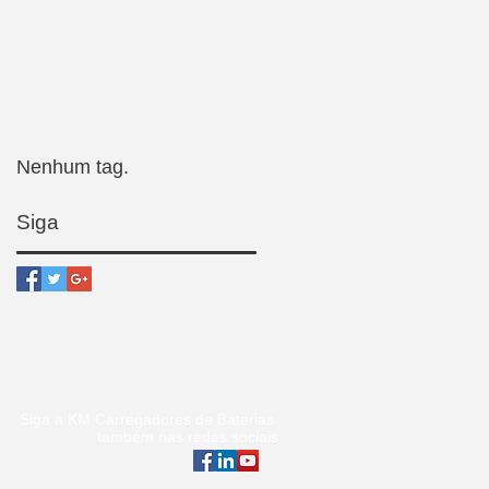
Nenhum tag.
Siga
Siga a KM Carregadores de Baterias
também nas redes sociais